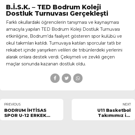
B.İ.S.K. – TED Bodrum Koleji
Dostluk Turnuvası Gerçekleşti
Farklı okullardaki öğrencilerin tanışması ve kaynaşması
amacıyla yapılan TED Bodrum Koleji Dostluk Turnuvası
etkinliğine, Bodrum’da faaliyet gösteren spor kulüb
ü ve
okul takımları katıldı. Turnuvaya katılan sporcular tatlı bir
rekabet içinde yarışırken velileri de tribünlerdeki yerlerini
alarak onlara destek verdi. Çekişmeli ve zevkli geçen
maçlar sonunda kazanan dostluk oldu.
PREVIOUS
NEXT
BODRUM İHTİSAS
U11 Basketbol
SPOR U-12 ERKEK
Takımımız ilk
BASKETBOL TAKIMI
galibiyetini aldı.
MUĞLA 4.SÜ OLDU.