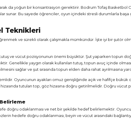
el olarak da yoğun bir konsantrasyon gerektirir. Bodrum Tofaş Basketbo
ar sunar. Bu sayede öğrenciler, oyun içindeki stresli durumlarla başa ç
l Teknikleri
öğrenmek ve sürekli olarak çalışmakla mümkündür. İşte iyi bir şutör olm
u tutuş ve vücut pozisyonunun önemi büyüktür. Şut yaparken topun doğ
iktir. Genellikle yaygın olarak kullanılan tutuş, topun avuç içinde olma
bilmesini sağlar ve şut sırasında topun elden daha rahat ayrılmasına yar
lidir. Oyuncunun ayakları omuz genişliğinde açık ve hafifçe bükük ol
hizasında tutulan top, göz hizasına doğru getirilmelidir. Doğru vücut p
Belirleme
hedefe doğru odaklanması ve net bir şekilde hedef belirlemektir. Oyun
lerin hedefe doğru odaklanması, beyin ve vücut arasındaki bağlantıyı 