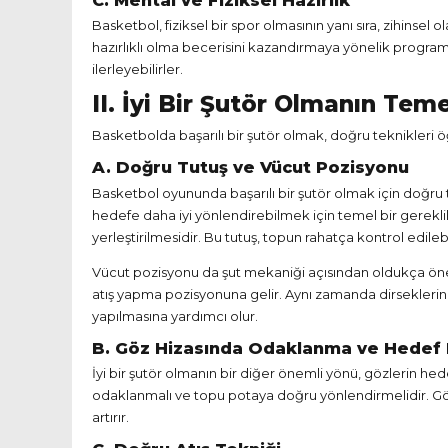
Basketbol, fiziksel bir spor olmasının yanı sıra, zihins
hazırlıklı olma becerisini kazandırmaya yönelik programl
ilerleyebilirler.
II. İyi Bir Şutör Olmanın Teme
Basketbolda başarılı bir şutör olmak, doğru teknikleri 
A. Doğru Tutuş ve Vücut Pozisyonu
Basketbol oyununda başarılı bir şutör olmak için doğr
hedefe daha iyi yönlendirebilmek için temel bir gereklil
yerleştirilmesidir. Bu tutuş, topun rahatça kontrol edile
Vücut pozisyonu da şut mekaniği açısından oldukça önem
atış yapma pozisyonuna gelir. Aynı zamanda dirseklerin 
yapılmasına yardımcı olur.
B. Göz Hizasında Odaklanma ve Hedef 
İyi bir şutör olmanın bir diğer önemli yönü, gözlerin 
odaklanmalı ve topu potaya doğru yönlendirmelidir. Göz
artırır.