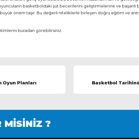
oyuncuların basketboldaki şut becerilerini geliştirmelerine ve başarıl
u da büyük önem taşır. Bu değerli niteliklerle birleşen doğru eğitim v
itimlerini
buradan
görebilirsiniz.
m Oyun Planları
Basketbol Tarihin
 MİSİNİZ ?