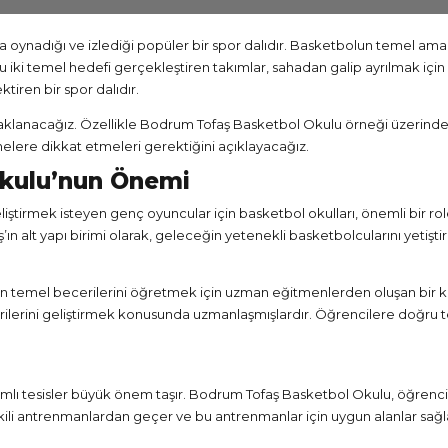
a oynadığı ve izlediği popüler bir spor dalıdır. Basketbolun temel am
 iki temel hedefi gerçekleştiren takımlar, sahadan galip ayrılmak için 
ktiren bir spor dalıdır.
daklanacağız. Özellikle
Bodrum Tofaş Basketbol Okulu
örneği üzerinden
n nelere dikkat etmeleri gerektiğini açıklayacağız.
Okulu’nun Önemi
ştirmek isteyen genç oyuncular için basketbol okulları, önemli bir ro
ş’ın alt yapı birimi olarak, geleceğin yetenekli basketbolcularını yeti
ın temel becerilerini öğretmek için uzman eğitmenlerden oluşan bir kad
ilerini geliştirmek konusunda uzmanlaşmışlardır. Öğrencilere doğru te
anımlı tesisler büyük önem taşır. Bodrum Tofaş Basketbol Okulu, öğrenc
 etkili antrenmanlardan geçer ve bu antrenmanlar için uygun alanlar sağl