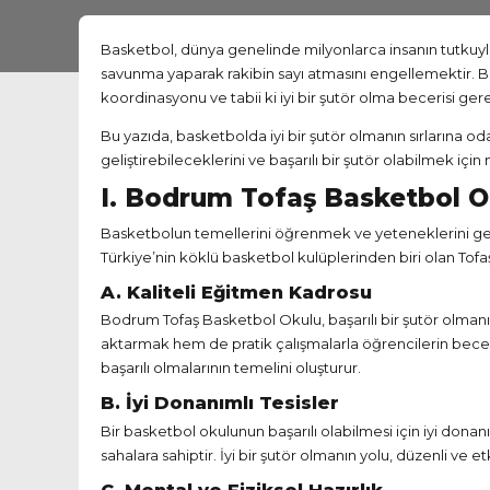
Basketbol, dünya genelinde milyonlarca insanın tutkuyl
savunma yaparak rakibin sayı atmasını engellemektir. Bu
koordinasyonu ve tabii ki iyi bir şutör olma becerisi gere
Bu yazıda, basketbolda iyi bir şutör olmanın sırlarına o
geliştirebileceklerini ve başarılı bir şutör olabilmek içi
I. Bodrum Tofaş Basketbol 
Basketbolun temellerini öğrenmek ve yeteneklerini geli
Türkiye’nin köklü basketbol kulüplerinden biri olan Tofa
A. Kaliteli Eğitmen Kadrosu
Bodrum Tofaş Basketbol Okulu, başarılı bir şutör olman
aktarmak hem de pratik çalışmalarla öğrencilerin becer
başarılı olmalarının temelini oluşturur.
B. İyi Donanımlı Tesisler
Bir basketbol okulunun başarılı olabilmesi için iyi don
sahalara sahiptir. İyi bir şutör olmanın yolu, düzenli ve
C. Mental ve Fiziksel Hazırlık