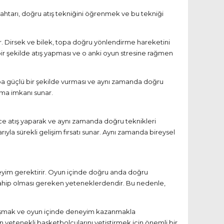
 anahtarı, doğru atış tekniğini öğrenmek ve bu tekniği
. Dirsek ve bilek, topa doğru yönlendirme hareketini
ir şekilde atış yapması ve o anki oyun stresine rağmen
opa güçlü bir şekilde vurması ve aynı zamanda doğru
pma imkanı sunar.
lerce atış yaparak ve aynı zamanda doğru teknikleri
yla sürekli gelişim fırsatı sunar. Aynı zamanda bireysel
eyim gerektirir. Oyun içinde doğru anda doğru
n sahip olması gereken yeteneklerdendir. Bu nedenle,
 çalışmak ve oyun içinde deneyim kazanmakla
 yetenekli basketbolcularını yetiştirmek için önemli bir