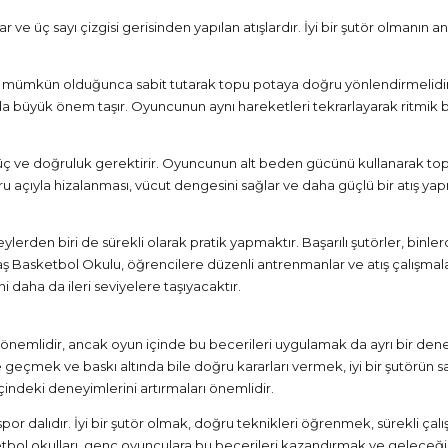
r ve üç sayı çizgisi gerisinden yapılan atışlardır. İyi bir şutör olmanın
i mümkün olduğunca sabit tutarak topu potaya doğru yönlendirmelidir
da büyük önem taşır. Oyuncunun aynı hareketleri tekrarlayarak ritmik b
la güç ve doğruluk gerektirir. Oyuncunun alt beden gücünü kullanarak t
u açıyla hizalanması, vücut dengesini sağlar ve daha güçlü bir atış ya
ylerden biri de sürekli olarak pratik yapmaktır. Başarılı şutörler, bin
ş Basketbol Okulu, öğrencilere düzenli antrenmanlar ve atış çalışmaları
 daha da ileri seviyelere taşıyacaktır.
önemlidir, ancak oyun içinde bu becerileri uygulamak da ayrı bir den
e geçmek ve baskı altında bile doğru kararları vermek, iyi bir şutörü
çindeki deneyimlerini artırmaları önemlidir.
 spor dalıdır. İyi bir şutör olmak, doğru teknikleri öğrenmek, sürekli
tbol okulları, genç oyunculara bu becerileri kazandırmak ve geleceğin