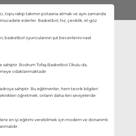
acı, topu rakip takımın potasına atmak ve aynı zamanda
mücadele ederler. Basketbol, hız, çeviklik, el-göz
, basketbol oyuncularının şut becerilerini nasıl
le sahiptir. Bodrum Tofaş Basketbol Okulu da,
ştirmeye odaklanmaktadır.
roya sahiptir. Bu eğitmenler, hem teorik bilgileri
knikleri öğretmek, onların daha ileri seviyelerde
ilere en iyi eğitimi verebilmek için modern ve donanımlı
anmalıdır.