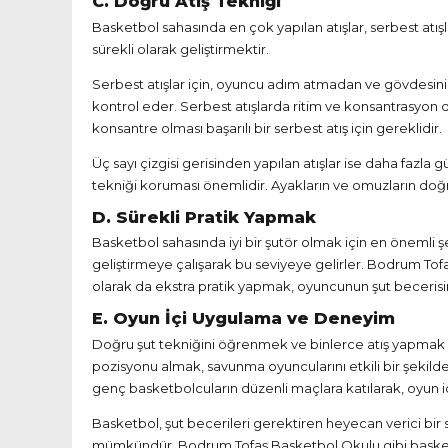
C. Doğru Atış Tekniği
Basketbol sahasında en çok yapılan atışlar, serbest atışla
sürekli olarak geliştirmektir.
Serbest atışlar için, oyuncu adım atmadan ve gövdesin
kontrol eder. Serbest atışlarda ritim ve konsantrasyon 
konsantre olması başarılı bir serbest atış için gereklidir.
Üç sayı çizgisi gerisinden yapılan atışlar ise daha faz
tekniği koruması önemlidir. Ayakların ve omuzların doğr
D. Sürekli Pratik Yapmak
Basketbol sahasında iyi bir şutör olmak için en önemli şe
geliştirmeye çalışarak bu seviyeye gelirler. Bodrum Tofa
olarak da ekstra pratik yapmak, oyuncunun şut becerisini
E. Oyun İçi Uygulama ve Deneyim
Doğru şut tekniğini öğrenmek ve binlerce atış yapmak 
pozisyonu almak, savunma oyuncularını etkili bir şekild
genç basketbolcuların düzenli maçlara katılarak, oyun i
Basketbol, şut becerileri gerektiren heyecan verici bir
mümkündür.
Bodrum Tofaş Basketbol Okulu
gibi baske