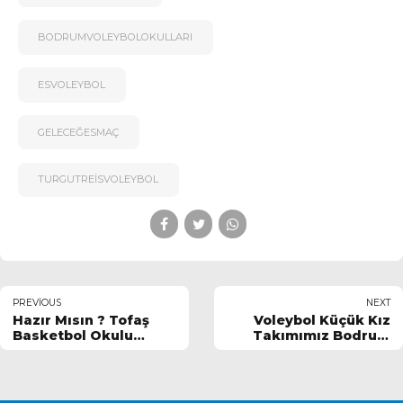
BODRUMVOLEYBOLOKULLARI
ESVOLEYBOL
GELECEĞESMAÇ
TURGUTREISVOLEYBOL
PREVIOUS
NEXT
Hazır Mısın ? Tofaş
Voleybol Küçük Kız
Basketbol Okulu
Takımımız Bodrum
Şimdi Turgutreis te
Voleybol Sporu 3-0
yendi.